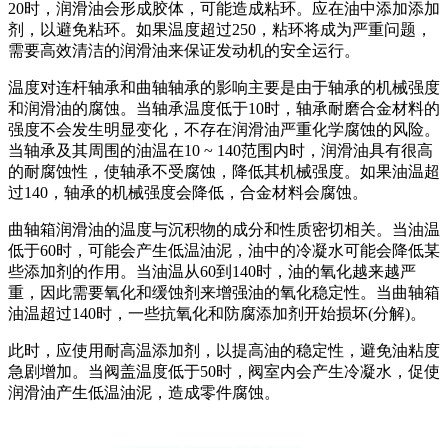
20时，润滑油会形成胶体，可能造成粘环。应在油中添加添加
剂，以避免粘环。如果温度超过250，粘环将成为严重问题，
需要高效清洁的润滑油来保证发动机的安全运行。
温度对连杆轴承和曲轴轴承的影响主要是由于轴承的机械强度
和润滑油的腐蚀。当轴承温度低于10时，轴承耐磨合金材料的
强度不会发生明显变化，不存在润滑油严重化学腐蚀的风险。
当轴承及其周围的油温在10 ~ 140范围内时，润滑油具有很高
的耐腐蚀性，使轴承不受腐蚀，降低其机械强度。如果油温超
过140，轴承的机械强度会降低，合金材料会腐蚀。
曲轴箱润滑油的温度与沉积物的成分和性质密切相关。当油温
低于60时，可能会产生低温油泥，油中的冷凝水可能会降低某
些添加剂的作用。当油温从60到140时，油的氧化越来越严
重，因此需要氧化和缓蚀剂来增强油的氧化稳定性。当曲轴箱
油温超过140时，一些抗氧化和防腐添加剂开始损坏(分解)。
此时，应使用耐高温添加剂，以提高油的稳定性，避免油粘度
急剧增加。当阀盖温度低于50时，阀室内会产生冷凝水，促使
润滑油产生低温油泥，造成零件腐蚀。