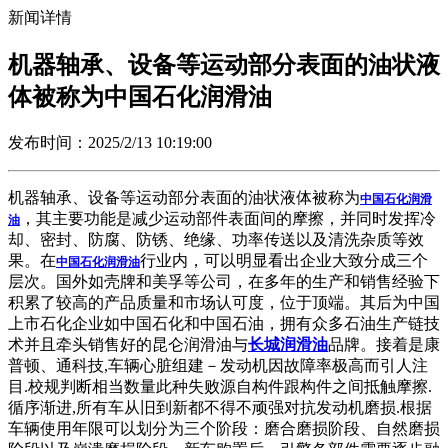
新闻详情
机器轴承、设备等运动部分表面的油状液
体被称为中国石化润滑油
发布时间：2025/2/13 10:19:00
机器轴承、设备等运动部分表面的油状液体被称为
中国石化润滑
，其主要功能是减少运动部件表面间的摩擦，并同时发挥冷
油
却、密封、防腐、防锈、绝缘、功率传送以及清洗杂质等效
果。在
行业内，可以明显看出企业大致分成三个
中国石化润滑油
层次。国外如壳牌和美孚等公司，在多年的生产和销售经验下
积累了较高的产品质量和市场认可度，位于顶端。其后为中国
上市石化企业如中国石化和中国石油，拥有众多石油生产链技
术并且牵头销售好的昆仑润滑油与
长城润滑油
品牌。接着是康
普顿、通科技,车辆心脏组建－发动机因故障率极高而引人注
目.校规判断相当数量此种失败源自构件跟构件之间抵触摩擦.
循序渐进,所有车从旧到新都不得不顽强对抗发动机磨损.根据
车辆使用年限可以划分为三个阶段：磨合磨损阶段、自然磨损